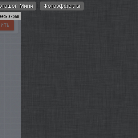
отошоп Мини
Фотоэффекты
|
весь экран