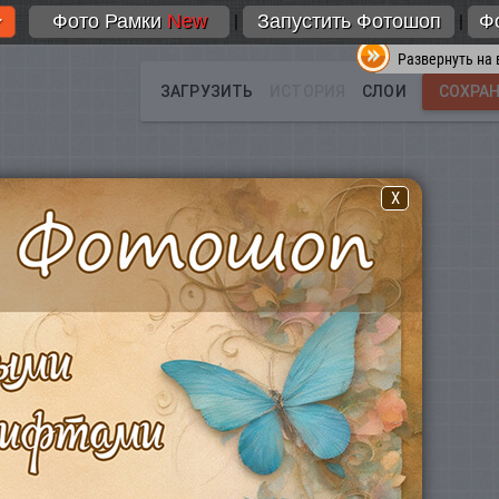
Фото Рамки
New
Запустить Фотошоп
Ф
|
|
Развернуть на 
X