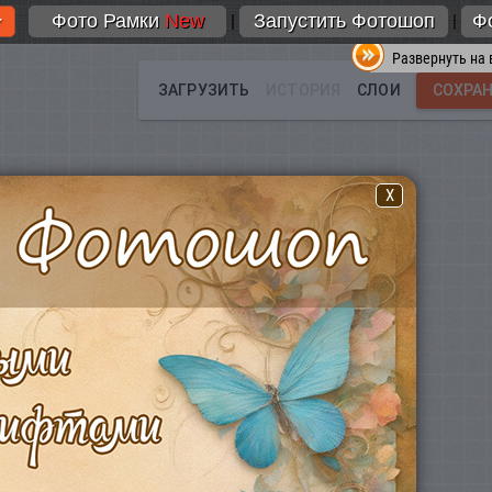
Фото Рамки
New
Запустить Фотошоп
Ф
|
|
Развернуть на 
X