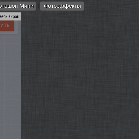
отошоп Мини
Фотоэффекты
|
весь экран