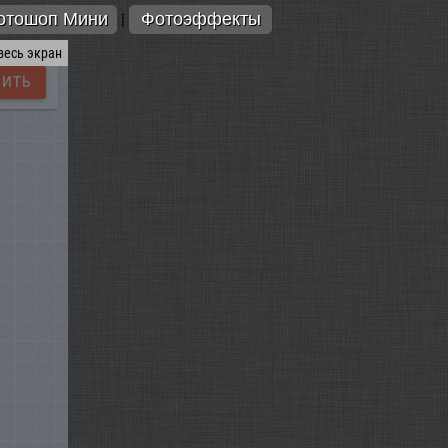
отошоп Мини
Фотоэффекты
|
весь экран