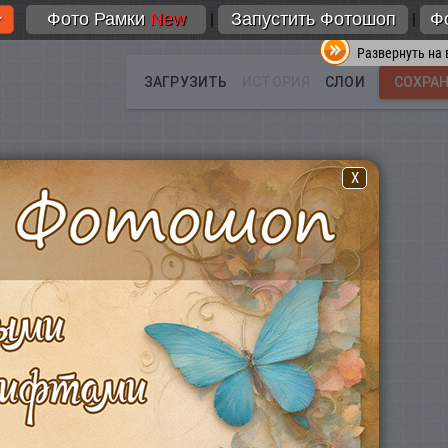
Фото Рамки
New
Запустить Фотошоп
Ф
|
|
Развернуть на 
X