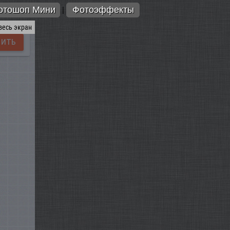
отошоп Мини
Фотоэффекты
|
весь экран