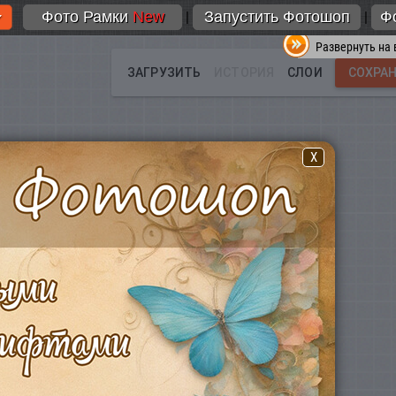
Фото Рамки
New
Запустить Фотошоп
Ф
|
|
Развернуть на 
X