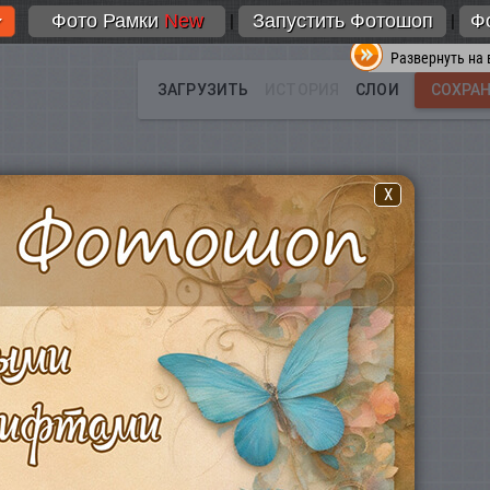
Фото Рамки
New
Запустить Фотошоп
Ф
|
|
Развернуть на 
X