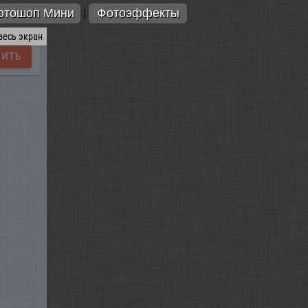
отошоп Мини
Фотоэффекты
|
весь экран