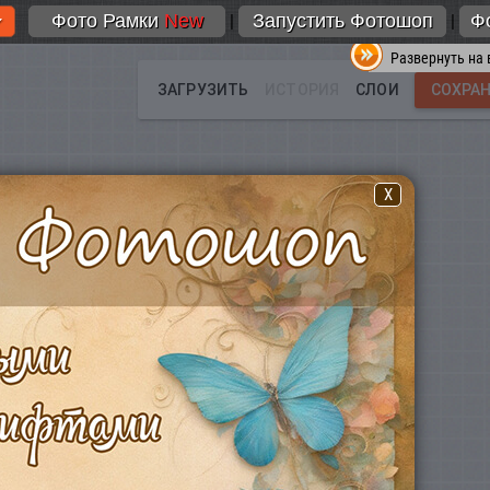
Фото Рамки
New
Запустить Фотошоп
Ф
|
|
Развернуть на 
X