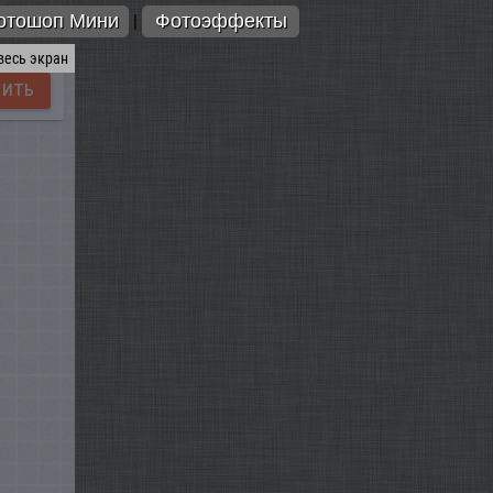
отошоп Мини
Фотоэффекты
|
весь экран