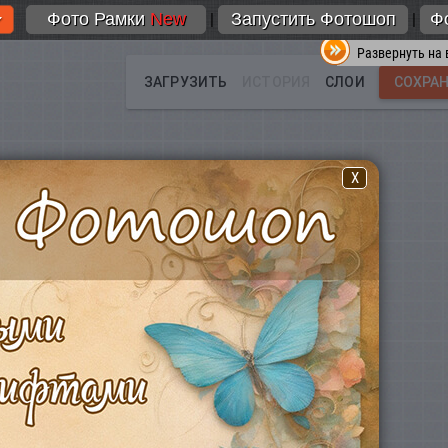
Фото Рамки
New
Запустить Фотошоп
Ф
|
|
Развернуть на 
X