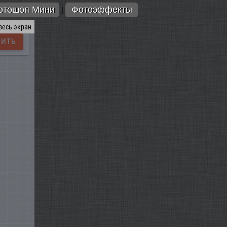
отошоп Мини
Фотоэффекты
|
весь экран