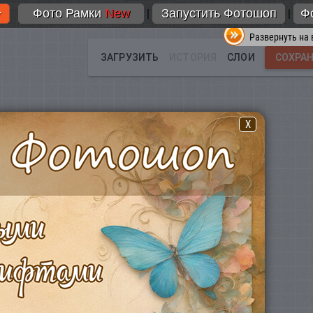
Фото Рамки
New
Запустить Фотошоп
Ф
|
|
Развернуть на 
X