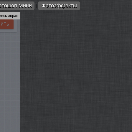
отошоп Мини
Фотоэффекты
|
весь экран