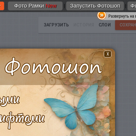
Фото Рамки
New
Запустить Фотошоп
Ф
|
|
Развернуть на 
X