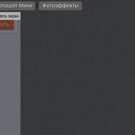
отошоп Мини
Фотоэффекты
|
весь экран