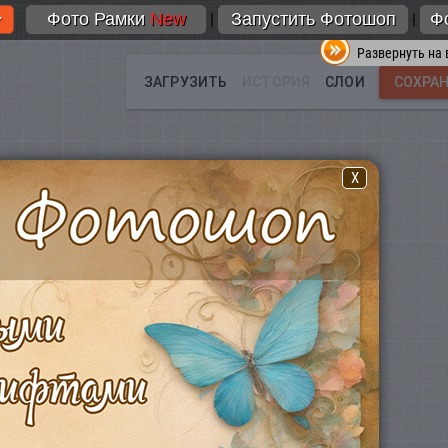
Фото Рамки
New
Запустить Фотошоп
Ф
|
|
Развернуть на 
X