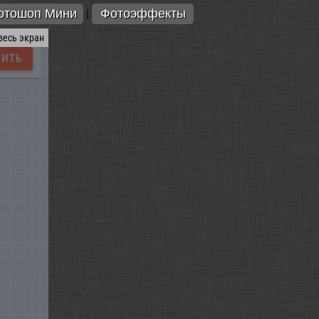
отошоп Мини
Фотоэффекты
|
весь экран