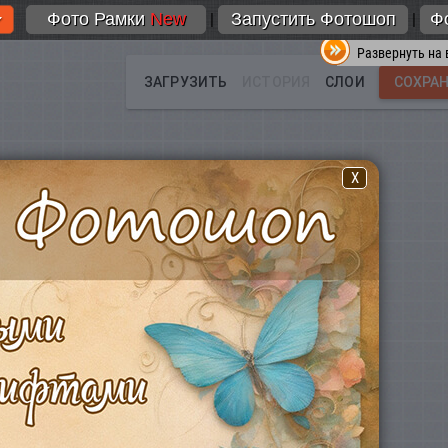
Фото Рамки
New
Запустить Фотошоп
Ф
|
|
Развернуть на 
X