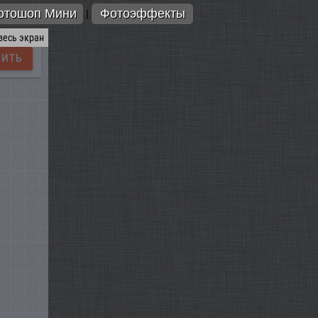
отошоп Мини
Фотоэффекты
|
весь экран