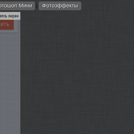
отошоп Мини
Фотоэффекты
|
весь экран