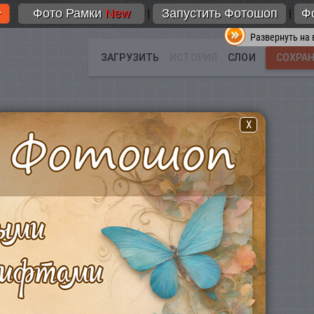
Фото Рамки
New
Запустить Фотошоп
Ф
|
|
Развернуть на 
X