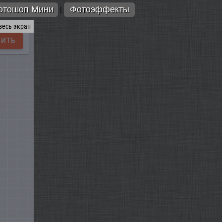
отошоп Мини
Фотоэффекты
|
весь экран