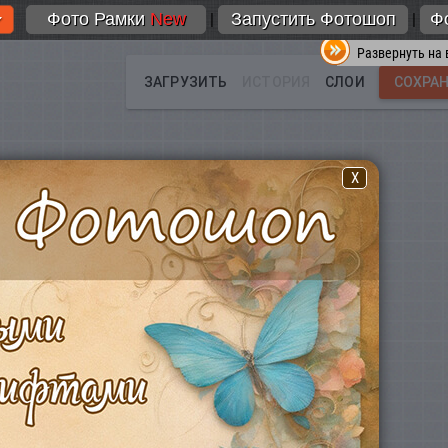
Фото Рамки
New
Запустить Фотошоп
Ф
|
|
Развернуть на 
X