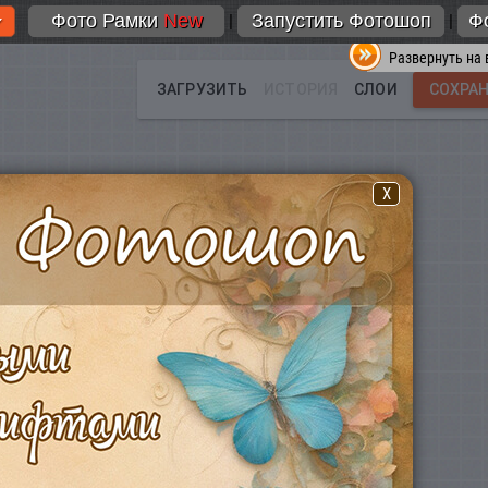
Фото Рамки
New
Запустить Фотошоп
Ф
|
|
Развернуть на 
X