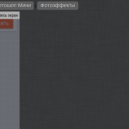
отошоп Мини
Фотоэффекты
|
весь экран