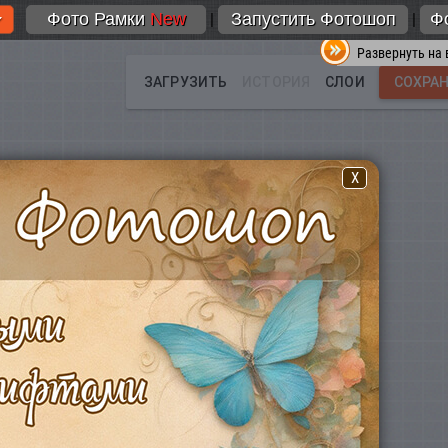
Фото Рамки
New
Запустить Фотошоп
Ф
|
|
Развернуть на 
X