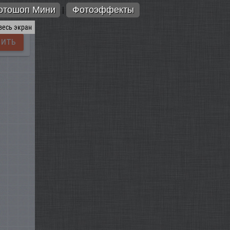
отошоп Мини
Фотоэффекты
|
весь экран