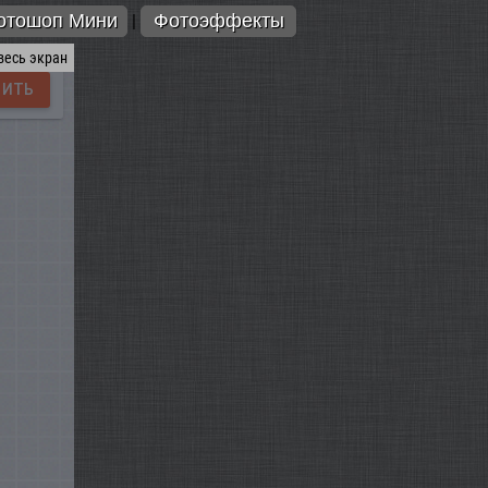
отошоп Мини
Фотоэффекты
|
весь экран