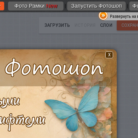
Фото Рамки
New
Запустить Фотошоп
Ф
|
|
Развернуть на 
X