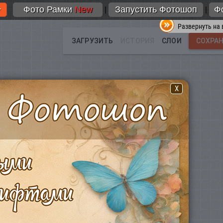
Фото Рамки
New
Запустить Фотошоп
Ф
|
|
Развернуть на 
X