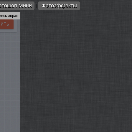
отошоп Мини
Фотоэффекты
|
весь экран