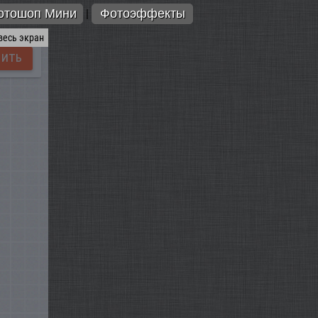
отошоп Мини
Фотоэффекты
|
весь экран