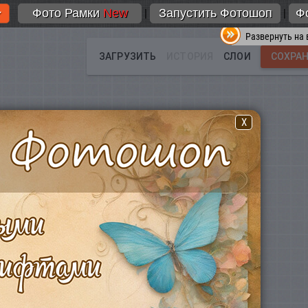
Фото Рамки
New
Запустить Фотошоп
Ф
|
|
Развернуть на 
X