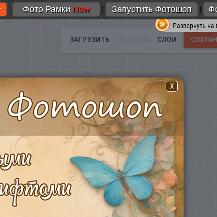
Фото Рамки
New
Запустить Фотошоп
Ф
|
|
Развернуть на 
X