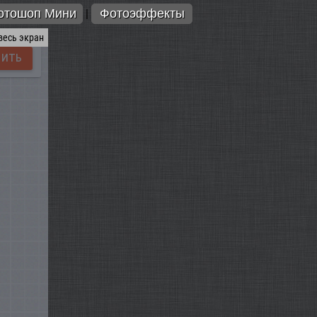
отошоп Мини
Фотоэффекты
|
весь экран