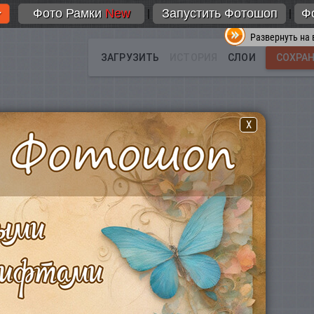
Фото Рамки
New
Запустить Фотошоп
Ф
|
|
Развернуть на 
X