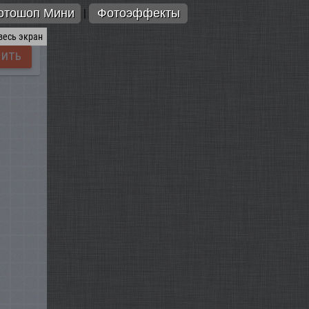
отошоп Мини
Фотоэффекты
|
весь экран