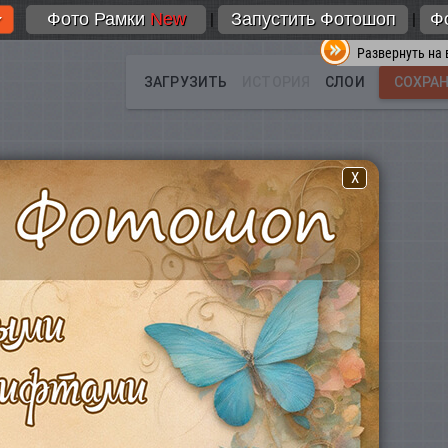
Фото Рамки
New
Запустить Фотошоп
Ф
|
|
Развернуть на 
X