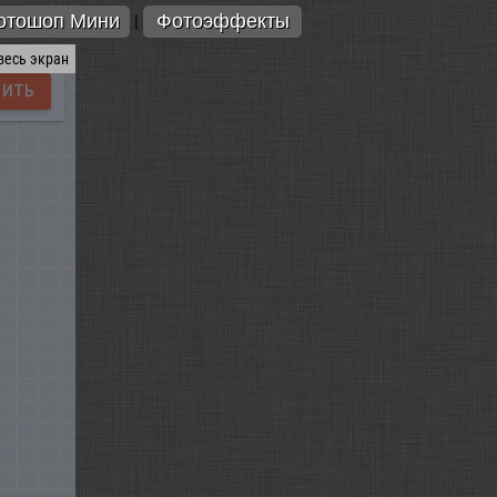
отошоп Мини
Фотоэффекты
|
весь экран