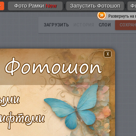
Фото Рамки
New
Запустить Фотошоп
Ф
|
|
Развернуть на 
X