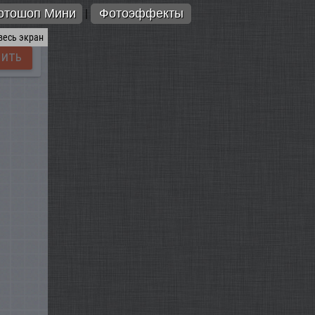
отошоп Мини
Фотоэффекты
|
весь экран