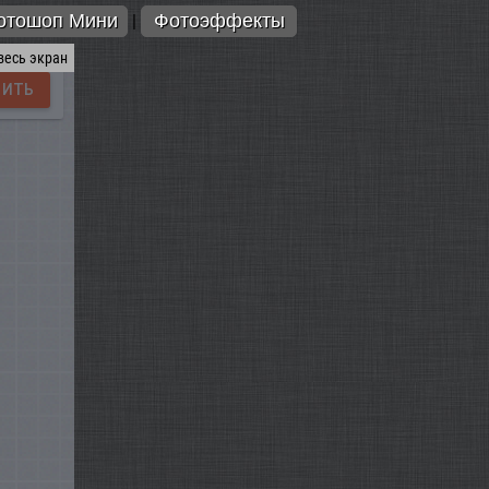
отошоп Мини
Фотоэффекты
|
весь экран