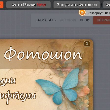
Фото Рамки
New
Запустить Фотошоп
Ф
|
|
Развернуть на 
X