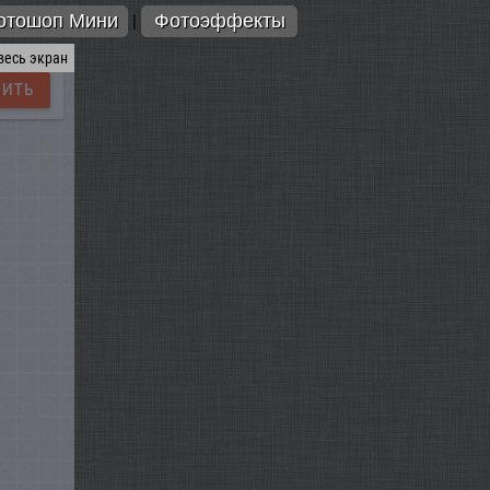
отошоп Мини
Фотоэффекты
|
весь экран