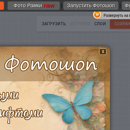
Фото Рамки
New
Запустить Фотошоп
Ф
|
|
Развернуть на 
X