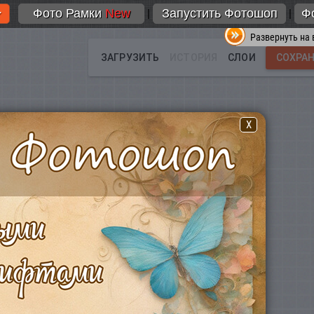
Фото Рамки
New
Запустить Фотошоп
Ф
|
|
Развернуть на 
X