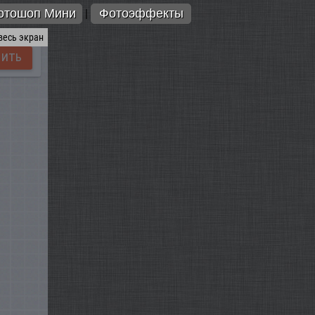
отошоп Мини
Фотоэффекты
|
весь экран