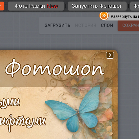
Фото Рамки
New
Запустить Фотошоп
Ф
|
|
Развернуть на 
X