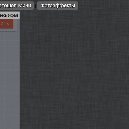
отошоп Мини
Фотоэффекты
|
весь экран