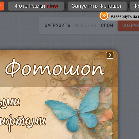
Фото Рамки
New
Запустить Фотошоп
Ф
|
|
Развернуть на 
X