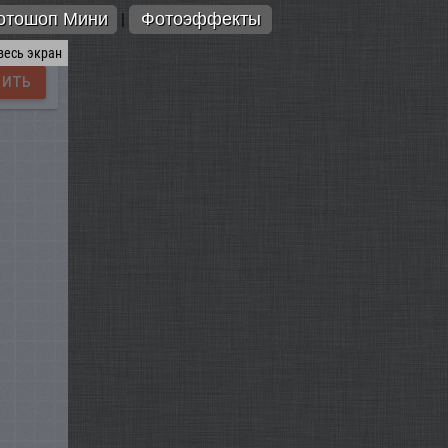
отошоп Мини
Фотоэффекты
|
весь экран