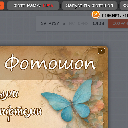
Фото Рамки
New
Запустить Фотошоп
Ф
|
|
Развернуть на 
X