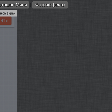
отошоп Мини
Фотоэффекты
|
весь экран