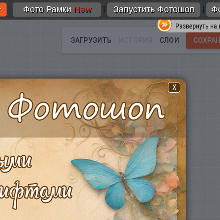
Фото Рамки
New
Запустить Фотошоп
Ф
|
|
Развернуть на 
X