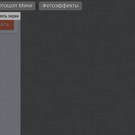
отошоп Мини
Фотоэффекты
|
весь экран