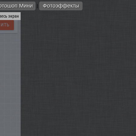
отошоп Мини
Фотоэффекты
|
весь экран