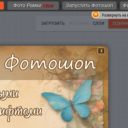
Фото Рамки
New
Запустить Фотошоп
Ф
|
|
Развернуть на 
X