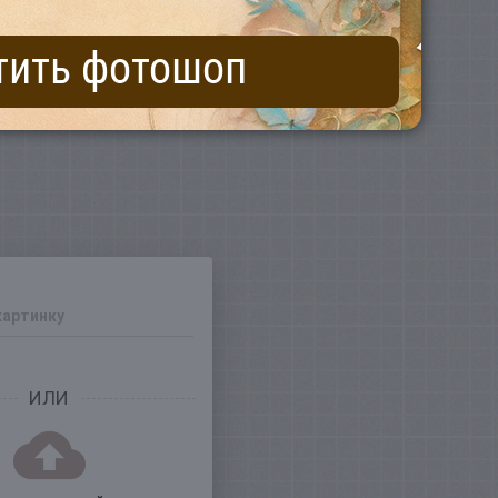
тить фотошоп