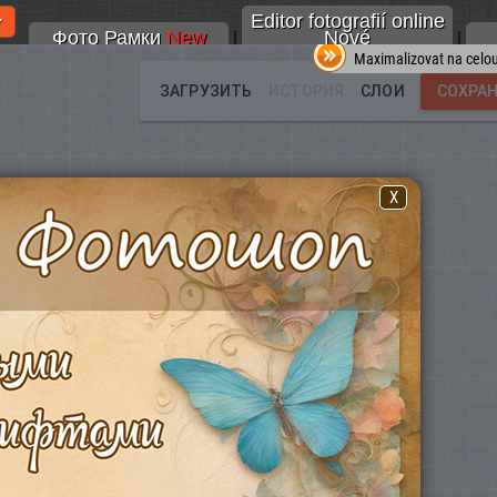
Editor fotografií online
Фото Рамки
New
Nové
|
|
Maximalizovat na celo
X