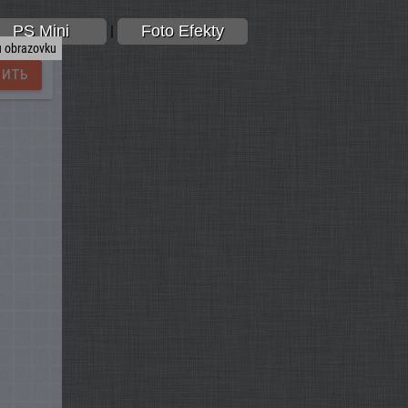
PS Mini
Foto Efekty
|
u obrazovku