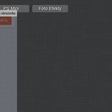
PS Mini
Foto Efekty
|
u obrazovku