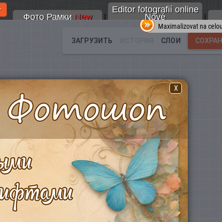
Editor fotografií online
Фото Рамки
New
Nové
|
|
Maximalizovat na celo
X