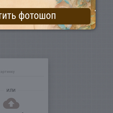
тить фотошоп