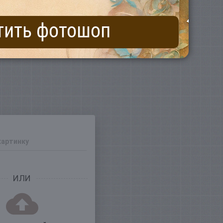
тить фотошоп