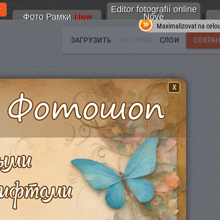
Editor fotografií online
Фото Рамки
New
Nové
|
|
Maximalizovat na celo
X