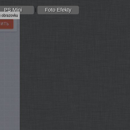
PS Mini
Foto Efekty
|
u obrazovku