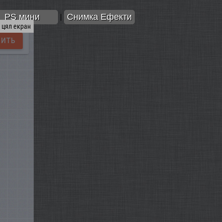
PS мини
Снимка Ефекти
|
 цял екран