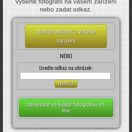
Vyberte fotografii na vašem zarízení
nebo zadat odkaz.
Nahrát obrázek z vašeho
zarízení
NEBO
Uvedte odkaz na obrázek:
Nahrát
Upravovat ve Editor fotografiíu on-
line