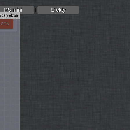
PS mini
Efekty
|
 caly ekran