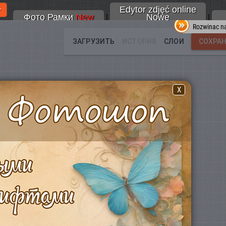
Edytor zdjęć online
Фото Рамки
New
Nowe
|
|
Rozwinac na
X