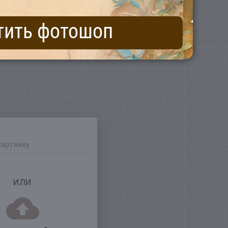
тить фотошоп