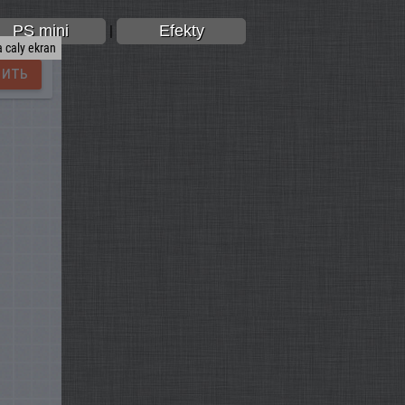
PS mini
Efekty
|
 caly ekran