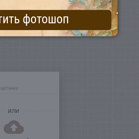
тить фотошоп