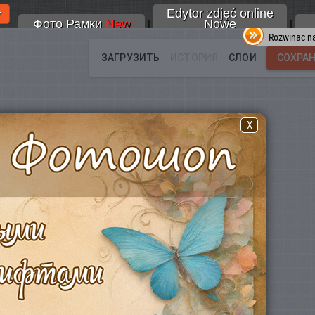
Edytor zdjęć online
Фото Рамки
New
Nowe
|
|
Rozwinac na
X