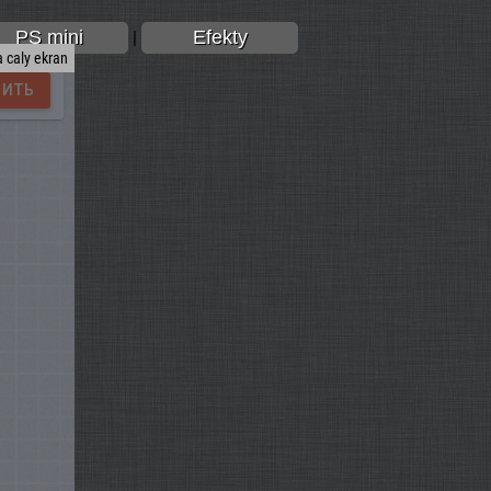
PS mini
Efekty
|
 caly ekran