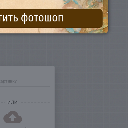
тить фотошоп