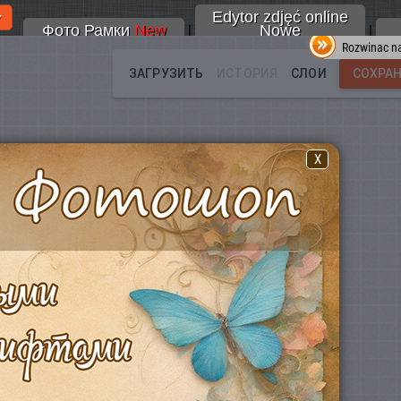
Edytor zdjęć online
Фото Рамки
New
Nowe
|
|
Rozwinac na
X