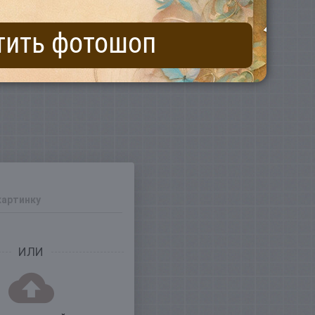
тить фотошоп