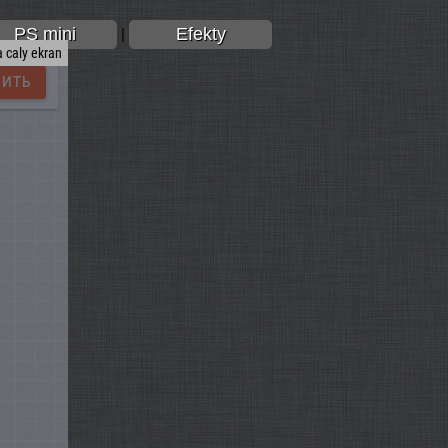
PS mini
Efekty
|
 caly ekran