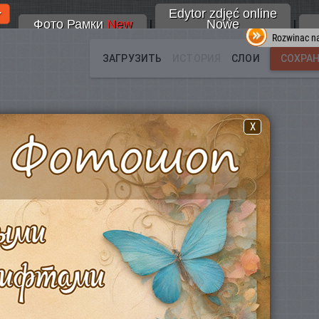
Edytor zdjęć online
Фото Рамки
New
Nowe
|
|
Rozwinac na
X