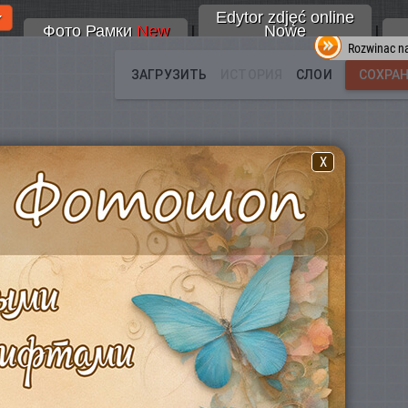
Edytor zdjęć online
Фото Рамки
New
Nowe
|
|
Rozwinac na
X