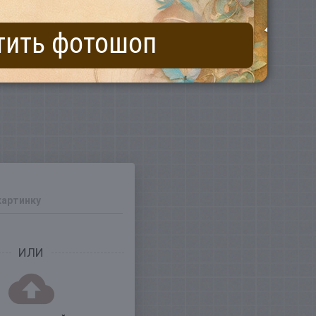
тить фотошоп