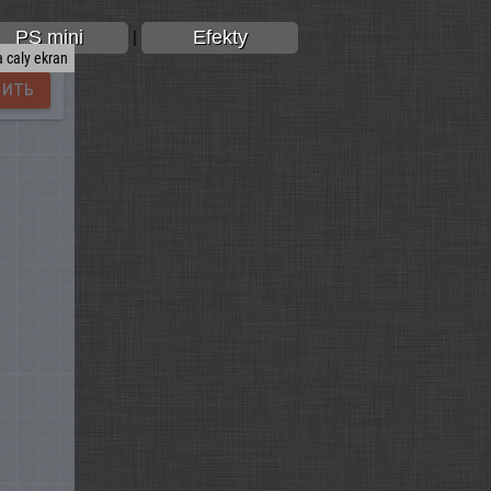
PS mini
Efekty
|
 caly ekran