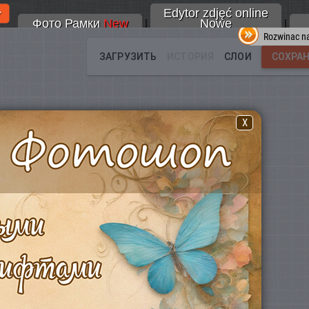
Edytor zdjęć online
Фото Рамки
New
Nowe
|
|
Rozwinac na
X