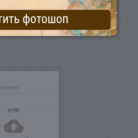
тить фотошоп