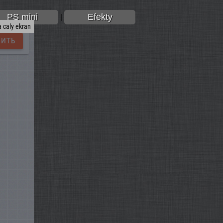
PS mini
Efekty
|
 caly ekran